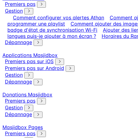
Premiers pas
Gestion
Comment configurer vos alertes Athan
Comment ajo
programmer une playlist
Comment ajouter des images 
badge d'état de synchronisation Wi-Fi
Ajouter des li
langues puis-je ajouter à mon écran ?
Horaires du Ra
Dépannage
Applications Masjidbox
Premiers pas sur iOS
Premiers pas sur Android
Gestion
Dépannage
Donations Masjidbox
Premiers pas
Gestion
Dépannage
Masjidbox Pages
Premiers pas