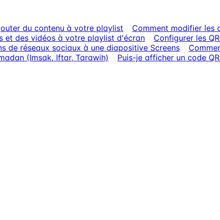
uter du contenu à votre playlist
Comment modifier les c
et des vidéos à votre playlist d'écran
Configurer les Q
ens de réseaux sociaux à une diapositive Screens
Comment
madan (Imsak, Iftar, Tarawih)
Puis-je afficher un code QR