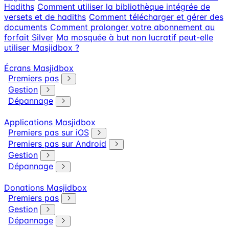
Hadiths
Comment utiliser la bibliothèque intégrée de
versets et de hadiths
Comment télécharger et gérer des
documents
Comment prolonger votre abonnement au
forfait Silver
Ma mosquée à but non lucratif peut-elle
utiliser Masjidbox ?
Écrans Masjidbox
Premiers pas
Gestion
Dépannage
Applications Masjidbox
Premiers pas sur iOS
Premiers pas sur Android
Gestion
Dépannage
Donations Masjidbox
Premiers pas
Gestion
Dépannage