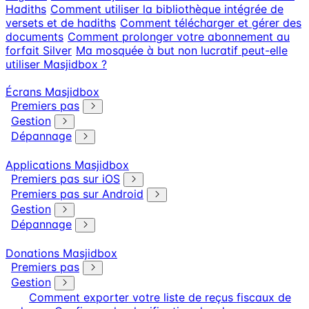
Hadiths
Comment utiliser la bibliothèque intégrée de
versets et de hadiths
Comment télécharger et gérer des
documents
Comment prolonger votre abonnement au
forfait Silver
Ma mosquée à but non lucratif peut-elle
utiliser Masjidbox ?
Écrans Masjidbox
Premiers pas
Gestion
Dépannage
Applications Masjidbox
Premiers pas sur iOS
Premiers pas sur Android
Gestion
Dépannage
Donations Masjidbox
Premiers pas
Gestion
Comment exporter votre liste de reçus fiscaux de