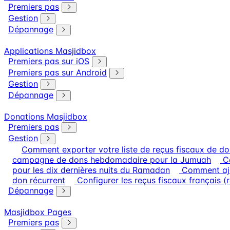
Premiers pas
Gestion
Dépannage
Applications Masjidbox
Premiers pas sur iOS
Premiers pas sur Android
Gestion
Dépannage
Donations Masjidbox
Premiers pas
Gestion
Comment exporter votre liste de reçus fiscaux de d
campagne de dons hebdomadaire pour la Jumuah
C
pour les dix dernières nuits du Ramadan
Comment ajo
don récurrent
Configurer les reçus fiscaux français (
Dépannage
Masjidbox Pages
Premiers pas