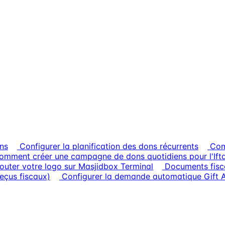
ons
Configurer la planification des dons récurrents
Com
omment créer une campagne de dons quotidiens pour l'If
uter votre logo sur Masjidbox Terminal
Documents fisc
reçus fiscaux)
Configurer la demande automatique Gift 